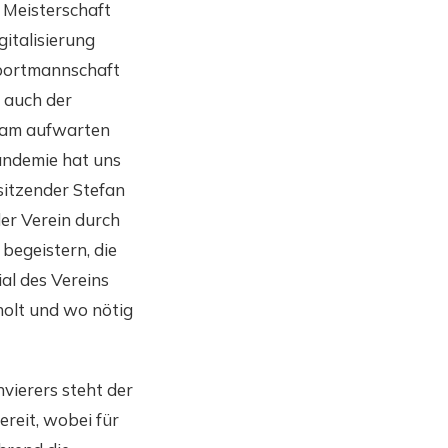
 Meisterschaft
gitalisierung
Sportmannschaft
d auch der
ream aufwarten
andemie hat uns
sitzender Stefan
der Verein durch
begeistern, die
al des Vereins
holt und wo nötig
nvierers steht der
reit, wobei für