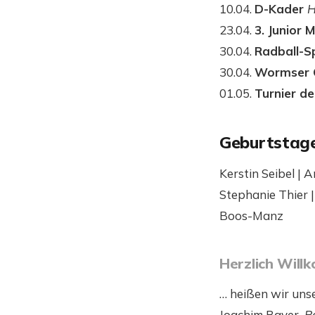
10.04.
D-Kader
H
23.04.
3. Junior 
30.04.
Radball-S
30.04.
Wormser
01.05.
Turnier d
Geburtstag
Kerstin Seibel | 
Stephanie Thier |
Boos-Manz
Herzlich Wil
… heißen wir unse
Joachim Bayer
P