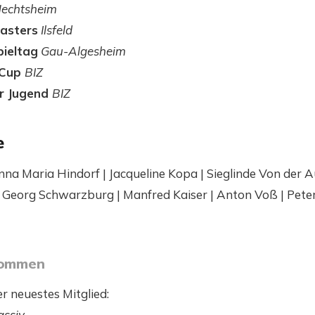
echtsheim
Masters
Ilsfeld
pieltag
Gau-Algesheim
 Cup
BIZ
er Jugend
BIZ
e
Anna Maria Hindorf | Jacqueline Kopa | Sieglinde Von der Au
 Georg Schwarzburg | Manfred Kaiser | Anton Voß | Peter F
lkommen
r neuestes Mitglied:
assiv