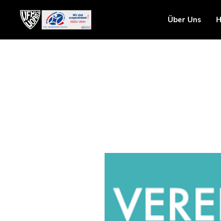
Über Uns
H