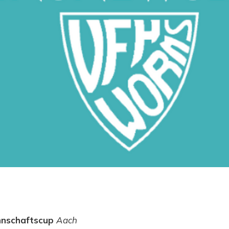
nnschaftscup
Aach