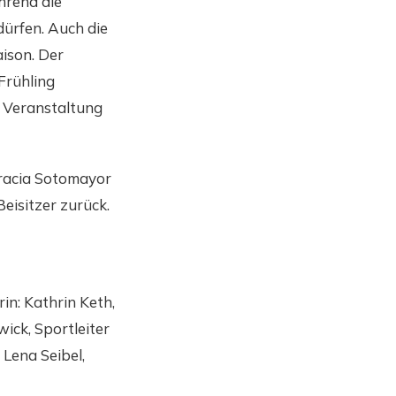
hrend die
ürfen. Auch die
aison. Der
Frühling
n Veranstaltung
Gracia Sotomayor
eisitzer zurück.
in: Kathrin Keth,
ick, Sportleiter
 Lena Seibel,