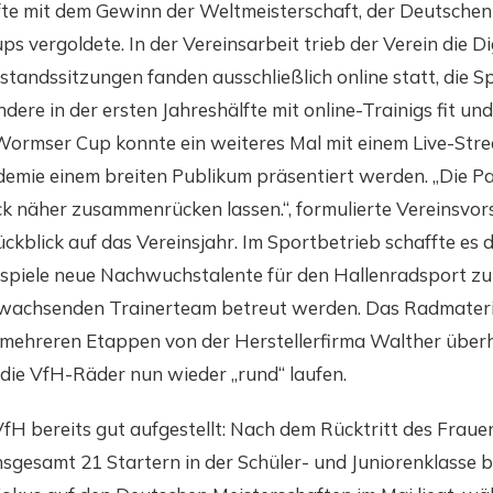
fte mit dem Gewinn der Weltmeisterschaft, der Deutschen
s vergoldete. In der Vereinsarbeit trieb der Verein die Di
standssitzungen fanden ausschließlich online statt, die 
ndere in der ersten Jahreshälfte mit online-Trainigs fit un
 Wormser Cup konnte ein weiteres Mal mit einem Live-St
demie einem breiten Publikum präsentiert werden. „Die P
ck näher zusammenrücken lassen.“, formulierte Vereinsvor
ckblick auf das Vereinsjahr. Im Sportbetrieb schaffte es 
spiele neue Nachwuchstalente für den Hallenradsport zu 
 wachsenden Trainerteam betreut werden. Das Radmateri
 mehreren Etappen von der Herstellerfirma Walther über
 die VfH-Räder nun wieder „rund“ laufen.
VfH bereits gut aufgestellt: Nach dem Rücktritt des Fraue
gesamt 21 Startern in der Schüler- und Juniorenklasse be