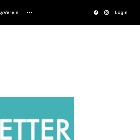
syVerein
Login