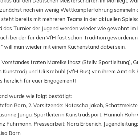
Fokus auf den Deutschen Meisterschaften im Mai liegt, wä
 zunächst noch ein wenig Wettkampferfahrung sammeln d
steht bereits mit mehreren Teams in der aktuellen Spiels
das Turnier der Jugend werden wieder wie gewohnt im 
auch bei der für den VfH fast schon Tradition gewordene
“ will man wieder mit einem Kuchenstand dabei sein.
 Vorstandes traten Mareike Ihasz (Stellv. Sportleitung), 
 Kunstrad) und Uli Krebühl (VfH Bus) von ihrem Amt als B
 herzlich für euer Engagement!
and wurde wie folgt bestätigt:
Stefan Born, 2. Vorsitzende: Natascha Jakob, Schatzmeister
Susanne Junga, Sportleiterin Kunstradsport: Hannah Rohrw
nz Fuhrmann, Pressearbeit: Nora Erbenich, Jugendleitung:
Lisa Born