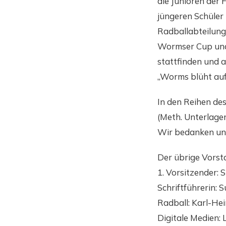
die Junioren der 
jüngeren Schüler
Radballabteilung 
Wormser Cup und 
stattfinden und 
„Worms blüht auf
In den Reihen des
(Meth. Unterlagen
Wir bedanken uns
Der übrige Vorst
1. Vorsitzender: 
Schriftführerin: 
Radball: Karl-Hei
Digitale Medien: 