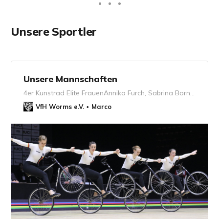
Unsere Sportler
Unsere Mannschaften
4er Kunstrad Elite FrauenAnnika Furch, Sabrina Born, Hannah Rohrwick, Nora Erbenich (v. links n. rechts)4er Kunstrad Juniorinnen U19Lara Günther, Johanna Reis, Romy Wetzel, Mia Küppers4er Kunstrad Schüler offen U 15Charlotte Metzenroth, Jonathan Elvers, Lena Schmidt, Georg Schwarzburg4er Kunstrad Sc…
VfH Worms e.V.
Marco