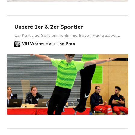
Unsere 1er & 2er Sportler
1er Kunstrad SchülerinnenEmma Bayer, Paula Zobel, Emma Mühleck, Johanna Schwarzburg, Clara Beierle, Jule Bösel (v. oben links n. unten rechts)1er Kunstrad SchülerNeels Vietor &amp; Lasse Bösel1er Kunstrad JuniorinnenLuisa Rupp2er Kunstrad JuniorenJulian Krückel &amp; Jonathan Elvers1er Kunstrad Elit…
VfH Worms e.V.
Lisa Born