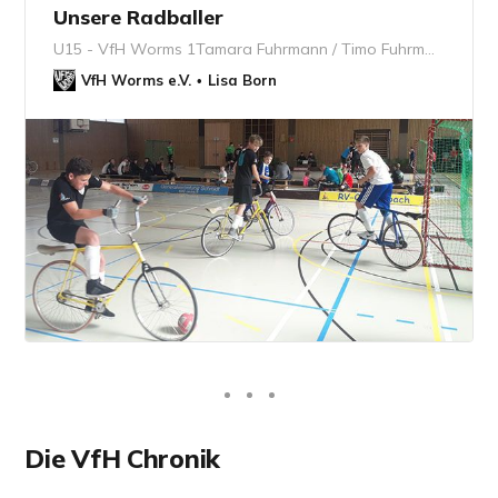
Unsere Radballer
U15 - VfH Worms 1Tamara Fuhrmann / Timo Fuhrmann U15 - VfH Worms 2David Jung / Maximilian Grimm U17 - VfH Worms 1Simon Günther / Paul Grimm
VfH Worms e.V.
Lisa Born
Die VfH Chronik