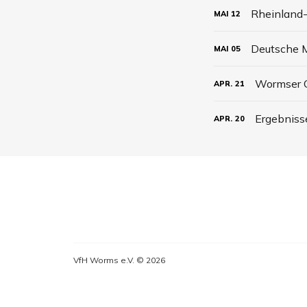
Rheinland-
MAI
12
Deutsche M
MAI
05
Wormser C
APR.
21
Ergebniss
APR.
20
VfH Worms e.V. © 2026