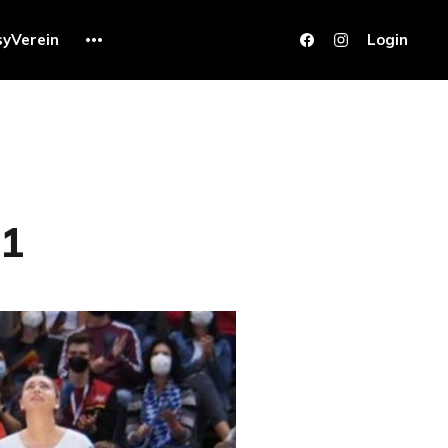
syVerein
Login
21