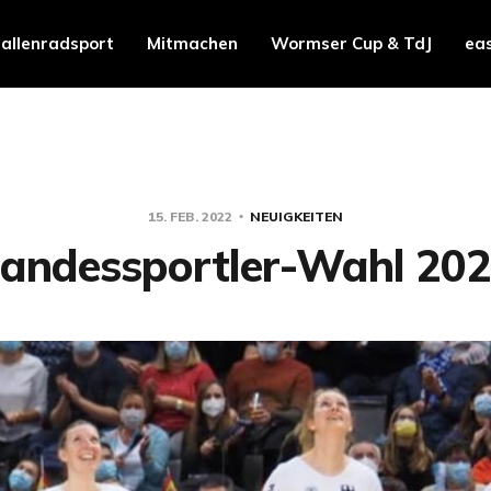
allenradsport
Mitmachen
Wormser Cup & TdJ
ea
15. FEB. 2022
NEUIGKEITEN
andessportler-Wahl 20