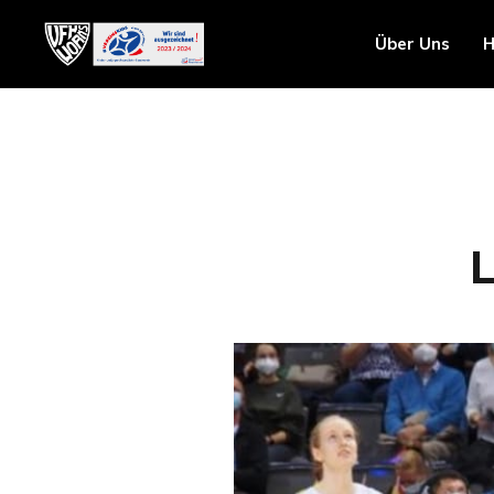
Über Uns
H
L