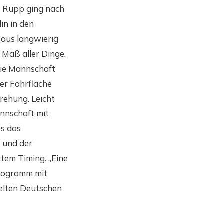
a Rupp ging nach
lin in den
taus langwierig
 Maß aller Dinge.
die Mannschaft
er Fahrfläche
rehung. Leicht
annschaft mit
ss das
 und der
tem Timing. „Eine
Programm mit
elten Deutschen