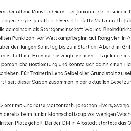
war der offene Kunstradvierer der Junioren, der in sein
bungen zeigte. Jonathan Elvers, Charlotte Metzenroth, J
 die gemeinsam als Startgemeinschaft Worms-Rheindürkhe
ellten Punktzahl vor Wettkampfbeginn auf Rang vier, in A
über den langen Samstag bis zum Start am Abend im Griff
annschaft mit Bravour-sie zeigte ein mehr als gelungene
e persönliche Bestleistung und konnte sich damit einen Pl
hieben. Für Trainerin Lena Seibel aller Grund stolz zu sei
erst seit dieser Saison zusammen in der aktuellen Beset
vierer mit Charlotte Metzenroth, Jonathan Elvers, Svenja
ch bereits beim Junior Mannschaftscup vor wenigen Woch
ritten Platz geholt. Bei der DM in Albstadt startete das 