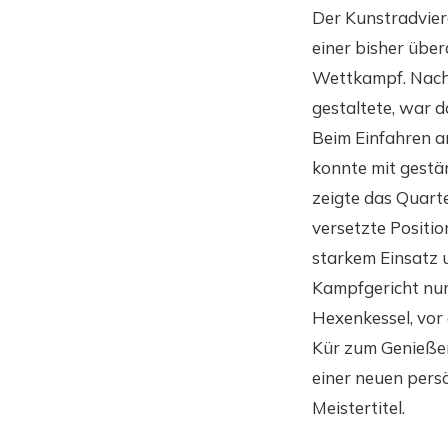
Der Kunstradvier
einer bisher übera
Wettkampf. Nachd
gestaltete, war 
Beim Einfahren a
konnte mit gestä
zeigte das Quarte
versetzte Positi
starkem Einsatz u
Kampfgericht nur
Hexenkessel, vor
Kür zum Genießen
einer neuen pers
Meistertitel.