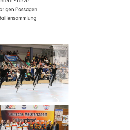
ehrere Stürze
übrigen Passagen
daillensammlung