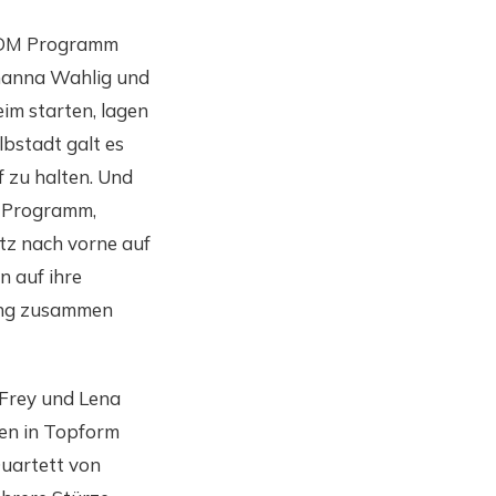
em DM Programm
ohanna Wahlig und
im starten, lagen
lbstadt galt es
 zu halten. Und
s Programm,
atz nach vorne auf
n auf ihre
zung zusammen
 Frey und Lena
en in Topform
Quartett von