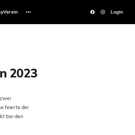
syVerein
Login
en 2023
 zwei
e feierte der
kt bei den