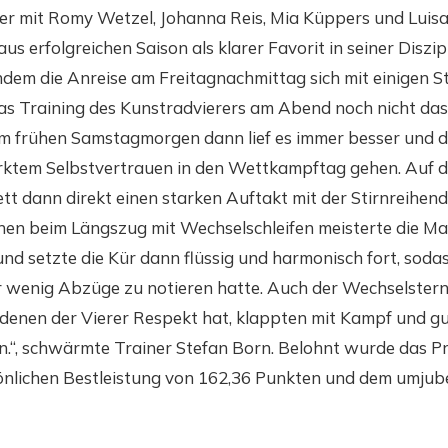
er mit Romy Wetzel, Johanna Reis, Mia Küppers und Luis
us erfolgreichen Saison als klarer Favorit in seiner Diszip
em die Anreise am Freitagnachmittag sich mit einigen S
das Training des Kunstradvierers am Abend noch nicht das
m frühen Samstagmorgen dann lief es immer besser und 
rktem Selbstvertrauen in den Wettkampftag gehen. Auf d
tt dann direkt einen starken Auftakt mit der Stirnreihend
onen beim Längszug mit Wechselschleifen meisterte die M
nd setzte die Kür dann flüssig und harmonisch fort, soda
 wenig Abzüge zu notieren hatte. Auch der Wechselstern
 denen der Vierer Respekt hat, klappten mit Kampf und gu
.“, schwärmte Trainer Stefan Born. Belohnt wurde das 
önlichen Bestleistung von 162,36 Punkten und dem umjub