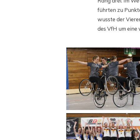
Rang drei. Im We
führten zu Punkt
wusste der Vier
des VfH um eine 