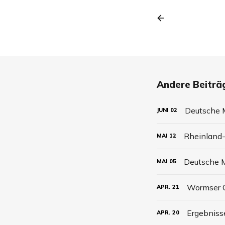
Andere Beiträg
Deutsche M
JUNI
02
Rheinland-
MAI
12
Deutsche M
MAI
05
Wormser C
APR.
21
Ergebniss
APR.
20