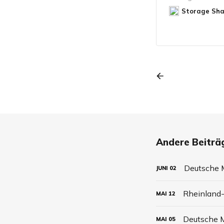
Storage Sha
Andere Beiträg
Deutsche M
JUNI
02
Rheinland-
MAI
12
Deutsche M
MAI
05