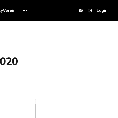
syVerein
Login
2020