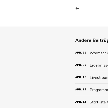
Andere Beiträg
Wormser C
APR.
21
Ergebniss
APR.
20
Livestrea
APR.
18
Programm
APR.
15
Startlist
APR.
12