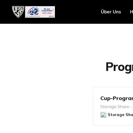
Über Uns
H
Prog
Cup-Progra
Storage Share -
Storage Sha