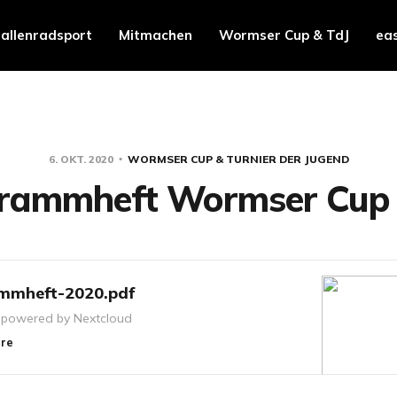
allenradsport
Mitmachen
Wormser Cup & TdJ
ea
6. OKT. 2020
WORMSER CUP & TURNIER DER JUGEND
rammheft Wormser Cup
mmheft-2020.pdf
 powered by Nextcloud
re