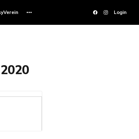
syVerein
Login
 2020