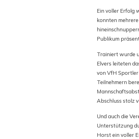
Ein voller Erfol
konnten mehrere 
hineinschnuppern
Publikum präsent
Trainiert wurde 
Elvers leiteten d
von VfH Sportler 
Teilnehmern berei
Mannschaftsabsti
Abschluss stolz 
Und auch die Vere
Unterstützung du
Horst ein voller 