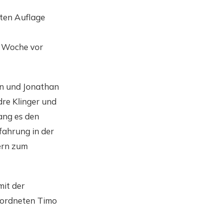
iten Auflage
r Woche vor
rn und Jonathan
dre Klinger und
ang es den
fahrung in der
ern zum
mit der
eordneten Timo