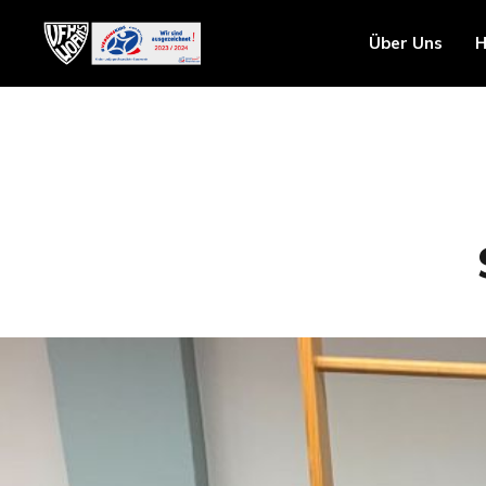
Über Uns
H