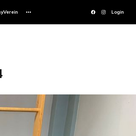
syVerein
Login
4