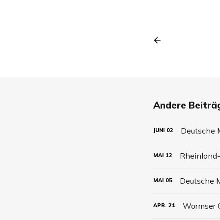
Andere Beiträg
Deutsche M
JUNI
02
Rheinland-
MAI
12
Deutsche M
MAI
05
Wormser C
APR.
21