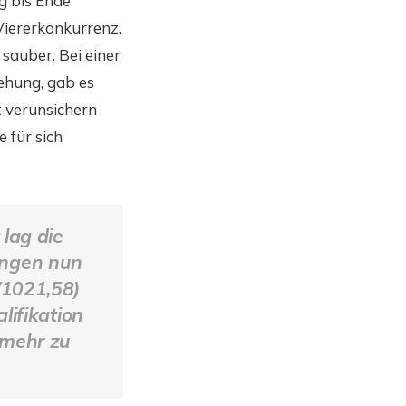
g bis Ende
Viererkonkurrenz.
sauber. Bei einer
ehung, gab es
t verunsichern
 für sich
t
lag
die
ängen nun
(1021,58)
ifikation
 mehr zu