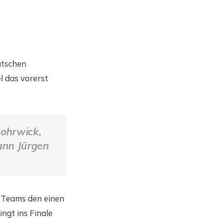
utschen
 das vorerst
ohrwick,
ann Jürgen
e Teams den einen
ngt ins Finale