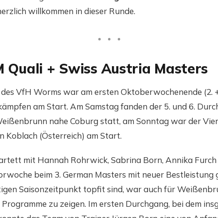
 herzlich willkommen in dieser Runde.
M Quali + Swiss Austria Masters
 des VfH Worms war am ersten Oktoberwochenende (2. + 
kämpfen am Start. Am Samstag fanden der 5. und 6. Du
 Weißenbrunn nahe Coburg statt, am Sonntag war der Vier
n Koblach (Österreich) am Start.
rtett mit Hannah Rohrwick, Sabrina Born, Annika Furch
Vorwoche beim 3. German Masters mit neuer Bestleistung g
tigen Saisonzeitpunkt topfit sind, war auch für Weißenbr
e Programme zu zeigen. Im ersten Durchgang, bei dem insg