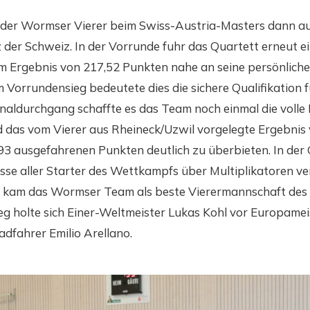
der Wormser Vierer beim Swiss-Austria-Masters dann au
 der Schweiz. In der Vorrunde fuhr das Quartett erneut e
m Ergebnis von 217,52 Punkten nahe an seine persönliche
Vorrundensieg bedeutete dies die sichere Qualifikation f
inaldurchgang schaffte es das Team noch einmal die volle
 das vom Vierer aus Rheineck/Uzwil vorgelegte Ergebnis
93 ausgefahrenen Punkten deutlich zu überbieten. In de
isse aller Starter des Wettkampfs über Multiplikatoren ve
 kam das Wormser Team als beste Vierermannschaft des 
eg holte sich Einer-Weltmeister Lukas Kohl vor Europamei
dfahrer Emilio Arellano.