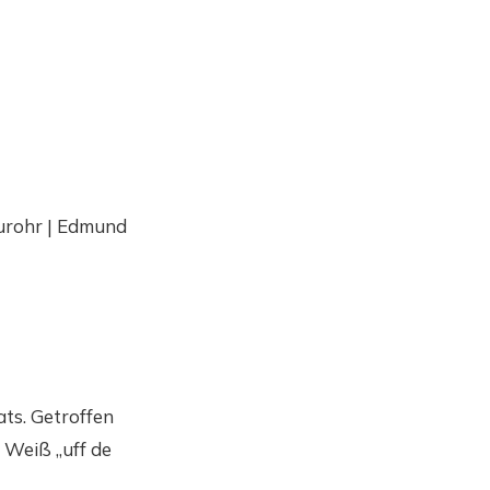
eurohr | Edmund
ts. Getroffen
Weiß „uff de