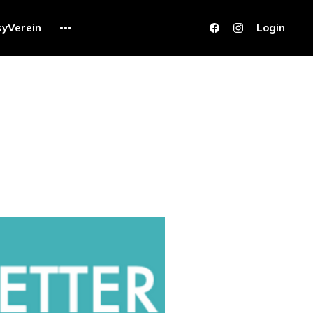
syVerein
Login