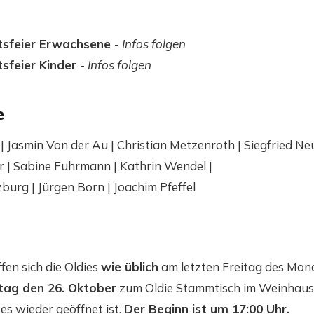
tsfeier Erwachsene
-
Infos folgen
sfeier Kinder
-
Infos folgen
e
| Jasmin Von der Au | Christian Metzenroth | Siegfried N
r | Sabine Fuhrmann | Kathrin Wendel |
urg | Jürgen Born | Joachim Pfeffel
en sich die Oldies
wie üblich
am letzten Freitag des Mona
itag den 26. Oktober
zum Oldie Stammtisch im Weinhaus 
ses wieder geöffnet ist.
Der Beginn ist um 17:00 Uhr.