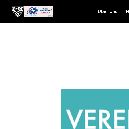
Über Uns
H