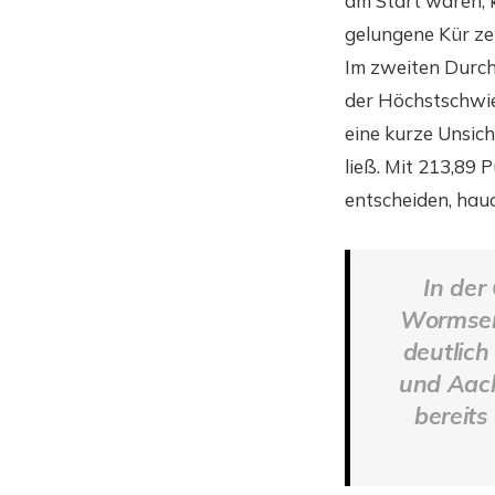
am Start waren, 
gelungene Kür zei
Im zweiten Durch
der Höchstschwie
eine kurze Unsich
ließ. Mit 213,89 
entscheiden, hau
In de
Wormser
deutlich
und Aach
bereits