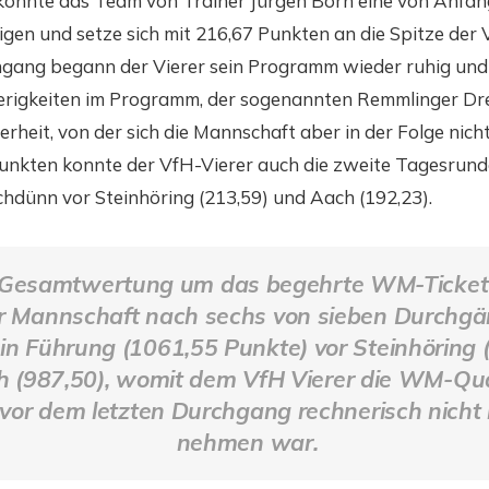
konnte das Team von Trainer Jürgen Born eine von Anfan
gen und setze sich mit 216,67 Punkten an die Spitze der 
gang begann der Vierer sein Programm wieder ruhig und 
rigkeiten im Programm, der sogenannten Remmlinger Dr
erheit, von der sich die Mannschaft aber in der Folge nich
Punkten konnte der VfH-Vierer auch die zweite Tagesrunde
chdünn vor Steinhöring (213,59) und Aach (192,23).
r Gesamtwertung um das begehrte WM-Ticke
 Mannschaft nach sechs von sieben Durchg
 in Führung (1061,55 Punkte) vor Steinhöring 
 (987,50), womit dem VfH Vierer die WM-Qual
 vor dem letzten Durchgang rechnerisch nicht
nehmen
war
.