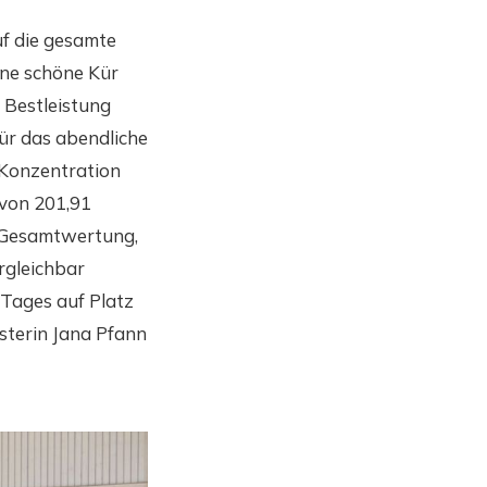
f die gesamte
ine schöne Kür
 Bestleistung
ür das abendliche
 Konzentration
 von 201,91
r Gesamtwertung,
rgleichbar
Tages auf Platz
sterin Jana Pfann