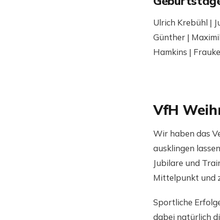
Geburtstag
Ulrich Krebühl | 
Günther | Maximi
Hamkins | Frauk
VfH Weih
Wir haben das Ve
ausklingen lass
Jubilare und Tra
Mittelpunkt und z
Sportliche Erfolg
dabei natürlich d