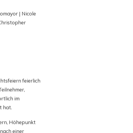
tomayor | Nicole
Christopher
sfeiern feierlich
eilnehmer,
rtlich im
t hat.
eiern, Höhepunkt
 nach einer