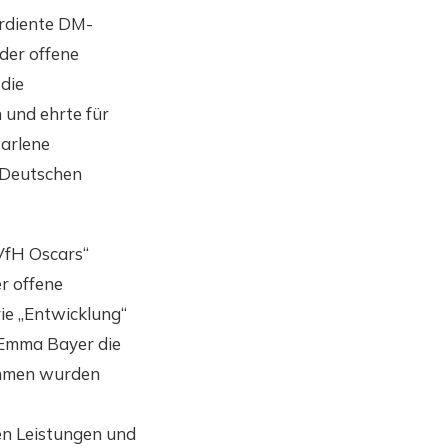
erdiente DM-
der offene
 die
 und ehrte für
Marlene
 Deutschen
„VfH Oscars“
r offene
ie „Entwicklung“
/Emma Bayer die
ahmen wurden
en Leistungen und