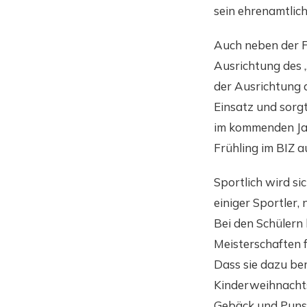
sein ehrenamtlic
Auch neben der F
Ausrichtung des 
der Ausrichtung 
Einsatz und sorg
im kommenden Jah
Frühling im BIZ 
Sportlich wird si
einiger Sportler,
Bei den Schülern
Meisterschaften f
Dass sie dazu be
Kinderweihnachts
Gebäck und Punsc