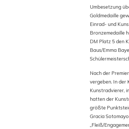
Umbesetzung über
Goldmedaille gewa
Einrad- und Kunst
Bronzemedaille ho
DM Platz 5 den K
Baus/Emma Bayer,
Schülermeistersc
Nach der Premier
vergeben. In der
Kunstradvierer, i
hatten der Kunst
größte Punktstei
Gracia Sotomayor
„Fleiß/Engagement