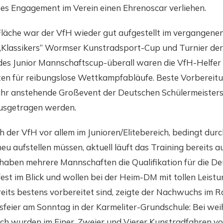
hes Engagement im Verein einen Ehrenoscar verliehen.
läche war der VfH wieder gut aufgestellt im vergangenen 
„Klassikers“ Wormser Kunstradsport-Cup und Turnier der
des Junior Mannschaftscup-überall waren die VfH-Helfer
ten für reibungslose Wettkampfabläufe. Beste Vorbereitu
r anstehende Großevent der Deutschen Schülermeistersc
ausgetragen werden.
ch der VfH vor allem im Junioren/Elitebereich, bedingt dur
 neu aufstellen müssen, aktuell läuft das Training bereits 
 haben mehrere Mannschaften die Qualifikation für die D
est im Blick und wollen bei der Heim-DM mit tollen Leist
reits bestens vorbereitet sind, zeigte der Nachwuchs im 
feier am Sonntag in der Karmeliter-Grundschule: Bei we
h wurden im Einer, Zweier und Vierer Kunstradfahren v