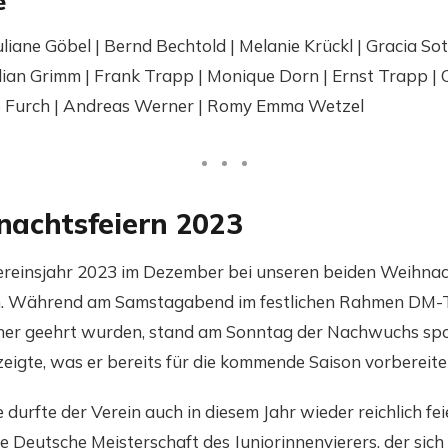
e
Juliane Göbel | Bernd Bechtold | Melanie Krückl | Gracia So
lian Grimm | Frank Trapp | Monique Dorn | Ernst Trapp | 
e Furch | Andreas Werner | Romy Emma Wetzel
nachtsfeiern 2023
reinsjahr 2023 im Dezember bei unseren beiden Weihnacht
en. Während am Samstagabend im festlichen Rahmen DM-T
iner geehrt wurden, stand am Sonntag der Nachwuchs spo
eigte, was er bereits für die kommende Saison vorbereite
e durfte der Verein auch in diesem Jahr wieder reichlich f
ie Deutsche Meisterschaft des Juniorinnenvierers, der sich