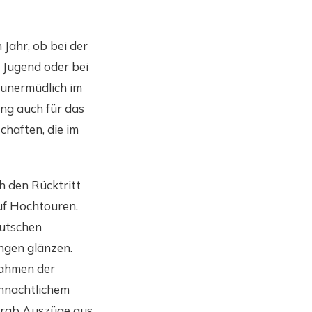
Jahr, ob bei der
 Jugend oder bei
 unermüdlich im
ng auch für das
haften, die im
ch den Rücktritt
auf Hochtouren.
eutschen
ungen glänzen.
Rahmen der
ihnachtlichem
orab Auszüge aus