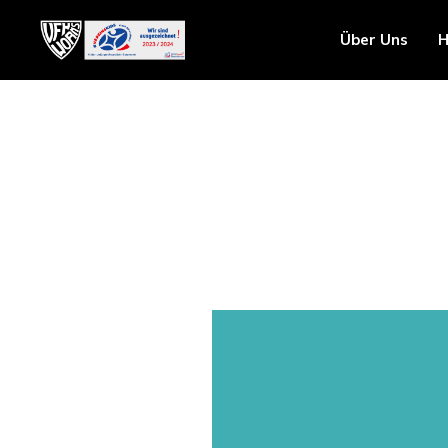
Über Uns
H