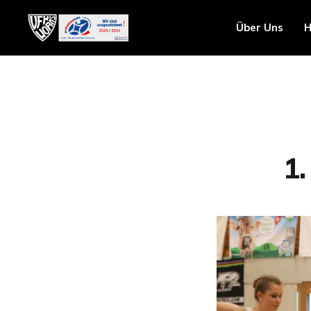
Über Uns
H
1