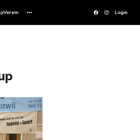
syVerein
Login
up