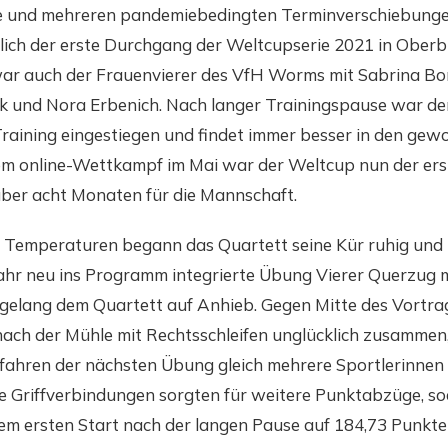
und mehreren pandemiebedingten Terminverschiebunge
ich der erste Durchgang der Weltcupserie 2021 in Oberb
 war auch der Frauenvierer des VfH Worms mit Sabrina Bo
und Nora Erbenich. Nach langer Trainingspause war de
Training eingestiegen und findet immer besser in den gew
em online-Wettkampf im Mai war der Weltcup nun der erst
ber acht Monaten für die Mannschaft.
 Temperaturen begann das Quartett seine Kür ruhig und k
 Jahr neu ins Programm integrierte Übung Vierer Querzug 
gelang dem Quartett auf Anhieb. Gegen Mitte des Vortra
nach der Mühle mit Rechtsschleifen unglücklich zusammen,
ahren der nächsten Übung gleich mehrere Sportlerinnen
he Griffverbindungen sorgten für weitere Punktabzüge, s
nem ersten Start nach der langen Pause auf 184,73 Punkt