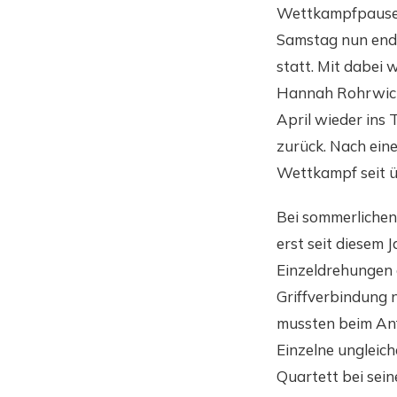
Wettkampfpause 
Samstag nun endl
statt. Mit dabei
Hannah Rohrwick 
April wieder ins 
zurück. Nach ein
Wettkampf seit ü
Bei sommerlichen
erst seit diesem
Einzeldrehungen 
Griffverbindung 
mussten beim Anf
Einzelne ungleic
Quartett bei sei