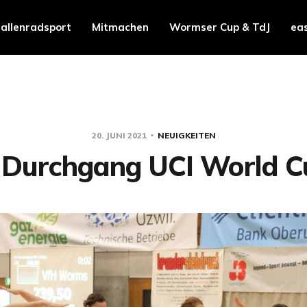
allenradsport
Mitmachen
Wormser Cup & TdJ
ea
20. JUNI 2021
NEUIGKEITEN
. Durchgang UCI World C