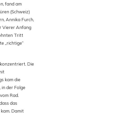
n, fand am
üren (Schweiz)
rn, Annika Furch,
r Vierer Anfang
ohnten Tritt
e „richtige“
onzentriert. Die
mit
gs kam die
 in der Folge
 vom Rad.
odass das
e kam. Damit