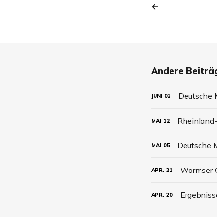
Andere Beiträg
Deutsche M
JUNI
02
Rheinland-
MAI
12
Deutsche M
MAI
05
Wormser C
APR.
21
Ergebniss
APR.
20